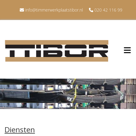
info@timmerwerkplaatstibor.nl
020 42 116 99


Diensten